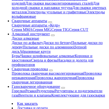
изделий
Для сварки высоколегированных сталей
Для
холодной сварки и наплавки чугуна
Для сварки цветных
металлов
Электроды угольные и графитовые
Электроды
вольфрамовые
Сварочные аппараты
Сварочные аппараты «Кедр»
Серия MMA
Серия MIG
Серия TIG
Серия CUT
Алмазный инструмент
Диски алмазные
Диски по асфальту
Диски по бетону
Пильные диски по
дереву
Пильные диски по алюминию
Цепной
диск
Абразивные круги
Буры
Чашки шлифовальные алмазные
Коронки и
хвостовики
Сверла и фрезы
Насадки и долота для
перфораторов
Сварочная проволока
Проволока сварочная высоколегированная
Проволока
нержавеющая
Проволока жаропрочная
Проволока
сварочная легированная
Газосварочное оборудование
Горелки
Резаки
Редукторы
Регуляторы и подогреватели
газа
Вентили и клапаны
Комплектующие для газосварки
Как заказать
Доставка и оплата