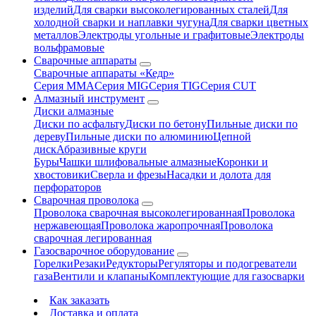
изделий
Для сварки высоколегированных сталей
Для
холодной сварки и наплавки чугуна
Для сварки цветных
металлов
Электроды угольные и графитовые
Электроды
вольфрамовые
Сварочные аппараты
Сварочные аппараты «Кедр»
Серия MMA
Серия MIG
Серия TIG
Серия CUT
Алмазный инструмент
Диски алмазные
Диски по асфальту
Диски по бетону
Пильные диски по
дереву
Пильные диски по алюминию
Цепной
диск
Абразивные круги
Буры
Чашки шлифовальные алмазные
Коронки и
хвостовики
Сверла и фрезы
Насадки и долота для
перфораторов
Сварочная проволока
Проволока сварочная высоколегированная
Проволока
нержавеющая
Проволока жаропрочная
Проволока
сварочная легированная
Газосварочное оборудование
Горелки
Резаки
Редукторы
Регуляторы и подогреватели
газа
Вентили и клапаны
Комплектующие для газосварки
Как заказать
Доставка и оплата