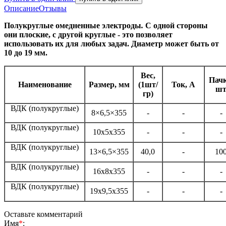
Описание
Отзывы
Полукруглые омедненные электроды
.
С одной стороны
они плоские, с другой круглые - это позволяет
использовать их для любых задач. Диаметр может быть от
10 до 19 мм.
Вес,
Пачк
Наименование
Размер, мм
(1шт/
Ток, А
ш
гр
)
ВДК (полукруглые)
8×6,5×355
-
-
-
ВДК (полукруглые)
10х5х355
-
-
-
ВДК (полукруглые)
13×6,5×355
40,0
-
10
ВДК (полукруглые)
16х8х355
-
-
-
ВДК (полукруглые)
19х9,5х355
-
-
-
Оставьте комментарий
Имя
*
: