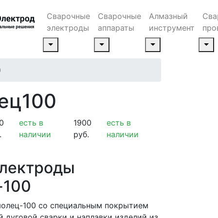
Сварочные
Сварочные
Алмазный
Сва
электроды
аппараты
инструмент
про
0
ец100
0
есть в
1900
есть в
.
наличии
руб.
наличии
электроды
-100
олец-100 со специальным покрытием
й дуговой сварки и наплавки изделий из