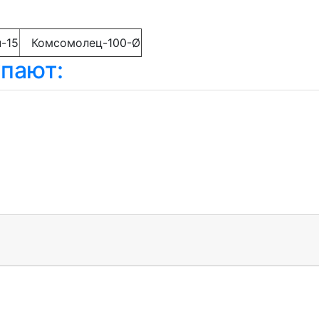
-15
Комсомолец-100-Ø
упают: