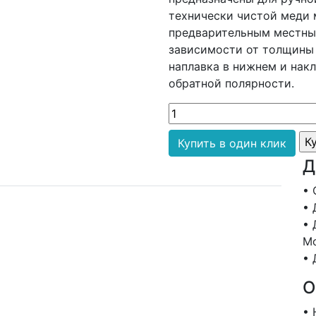
технически чистой меди м
предварительным местны
зависимости от толщины 
наплавка в нижнем и на
обратной полярности.
Купить в один клик
Д
• 
• 
• 
Мо
• 
О
• 