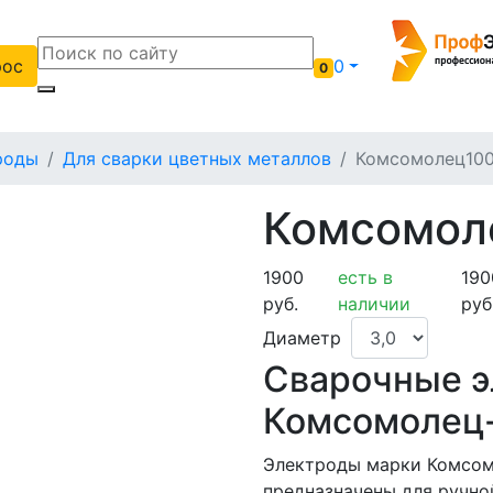
рос
0
0
роды
Для сварки цветных металлов
Комсомолец10
Комсомол
1900
есть в
190
руб.
наличии
руб
Диаметр
Сварочные 
Комсомолец
Электроды марки Комсом
предназначены для ручно