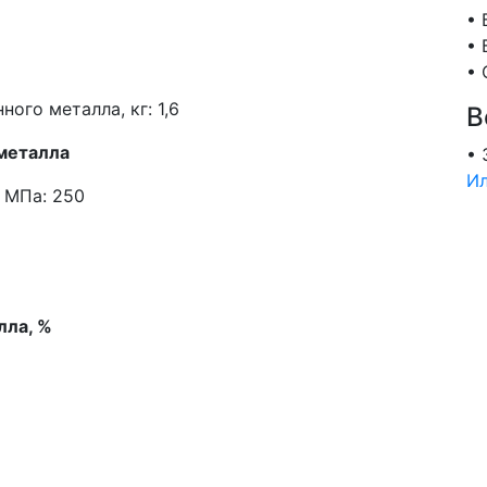
• 
• 
• 
ного металла, кг: 1,6
В
металла
• 
Ил
 МПа: 250
лла, %